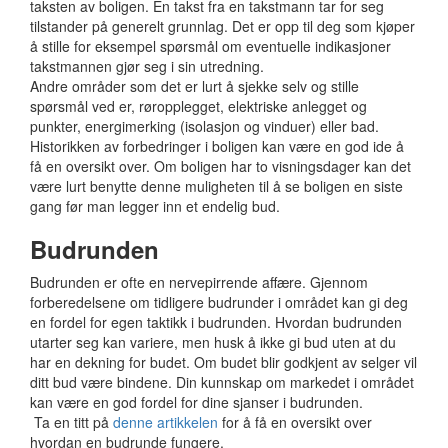
taksten av boligen. En takst fra en takstmann tar for seg
tilstander på generelt grunnlag. Det er opp til deg som kjøper
å stille for eksempel spørsmål om eventuelle indikasjoner
takstmannen gjør seg i sin utredning.
Andre områder som det er lurt å sjekke selv og stille
spørsmål ved er, røropplegget, elektriske anlegget og
punkter, energimerking (isolasjon og vinduer) eller bad.
Historikken av forbedringer i boligen kan være en god ide å
få en oversikt over. Om boligen har to visningsdager kan det
være lurt benytte denne muligheten til å se boligen en siste
gang før man legger inn et endelig bud.
Budrunden
Budrunden er ofte en nervepirrende affære. Gjennom
forberedelsene om tidligere budrunder i området kan gi deg
en fordel for egen taktikk i budrunden. Hvordan budrunden
utarter seg kan variere, men husk å ikke gi bud uten at du
har en dekning for budet. Om budet blir godkjent av selger vil
ditt bud være bindene. Din kunnskap om markedet i området
kan være en god fordel for dine sjanser i budrunden.
Ta en titt på
denne artikkelen
for å få en oversikt over
hvordan en budrunde fungere.