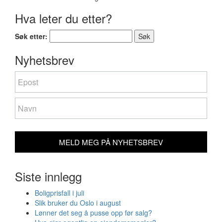
Hva leter du etter?
Søk etter:
Nyhetsbrev
Nyhetsbrev
If
you
are
human,
leave
this
field
MELD MEG PÅ NYHETSBREV
blank.
Siste innlegg
Boligprisfall i juli
Slik bruker du Oslo i august
Lønner det seg å pusse opp før salg?