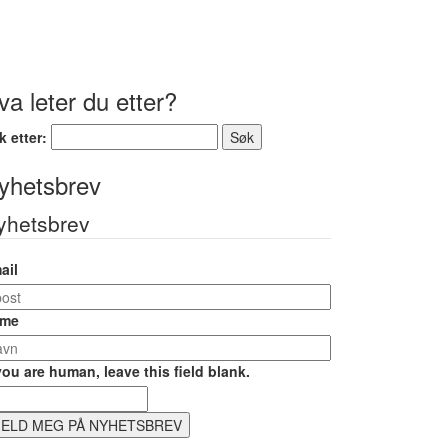
va leter du etter?
k etter:
yhetsbrev
yhetsbrev
ail
me
 you are human, leave this field blank.
ELD MEG PÅ NYHETSBREV