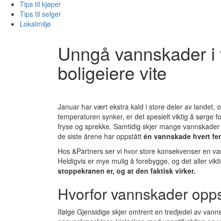
Tips til kjøper
Tips til selger
Lokalmiljø
Unngå vannskader i v
boligeiere vite
Januar har vært ekstra kald i store deler av landet,
temperaturen synker, er det spesielt viktig å sørge 
fryse og sprekke. Samtidig skjer mange vannskader he
de siste årene har oppstått
én vannskade hvert fe
Hos &Partners ser vi hvor store konsekvenser en va
Heldigvis er mye mulig å forebygge, og det aller vikt
stoppekranen er, og at den faktisk virker.
Hvorfor vannskader oppst
Ifølge Gjensidige skjer omtrent en tredjedel av van