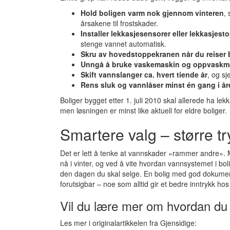
Hold boligen varm nok gjennom vinteren
,
årsakene til frostskader.
Installer lekkasjesensorer eller lekkasjesto
stenge vannet automatisk.
Skru av hovedstoppekranen når du reiser 
Unngå å bruke vaskemaskin og oppvaskmas
Skift vannslanger ca. hvert tiende år
, og sj
Rens sluk og vannlåser minst én gang i år
Boliger bygget etter 1. juli 2010 skal allerede ha lek
men løsningen er minst like aktuell for eldre boliger.
Smartere valg – større t
Det er lett å tenke at vannskader «rammer andre». Me
nå i vinter, og ved å vite hvordan vannsystemet i bo
den dagen du skal selge. En bolig med god dokumen
forutsigbar – noe som alltid gir et bedre inntrykk hos
Vil du lære mer om hvordan du
Les mer i originalartikkelen fra Gjensidige: