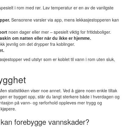
 spesielt i rom med rør. Lav temperatur er en av de vanligste
pper.
Sensorene varsler via app, mens lekkasjestopperen kan
bort
noen dager eller mer – spesielt viktig for fritidsboliger.
kin om natten eller når du ikke er hjemme.
ekk jevnlig om det drypper fra koblinger.
et.
kasjestopper ved utstyr som er koblet til vann i rom uten sluk,
rygghet
n statistikken viser noe annet. Ved å gjøre noen enkle tiltak
ligen er bygget opp, står du langt sterkere både i hverdagen og
tasjon på vann‑ og rørforhold oppleves mer trygg og
 kjøpere.
 kan forebygge vannskader?