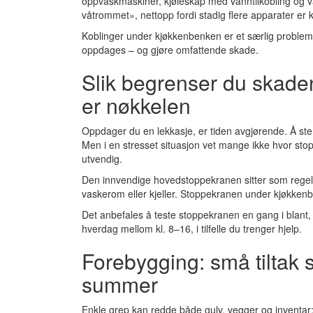
oppvaskmaskiner, kjøleskap med vanntilkobling og 
våtrommet», nettopp fordi stadig flere apparater er ko
Koblinger under kjøkkenbenken er et særlig problemo
oppdages – og gjøre omfattende skade.
Slik begrenser du skade
er nøkkelen
Oppdager du en lekkasje, er tiden avgjørende. Å st
Men i en stresset situasjon vet mange ikke hvor sto
utvendig.
Den innvendige hovedstoppekranen sitter som regel d
vaskerom eller kjeller. Stoppekranen under kjøkken
Det anbefales å teste stoppekranen en gang i blant, f
hverdag mellom kl. 8–16, i tilfelle du trenger hjelp.
Forebygging: små tiltak 
summer
Enkle grep kan redde både gulv, vegger og inventar