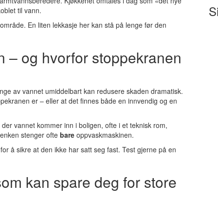
varmtvannsberedere. Kjøkkenet omtales i dag som «det nye
S
blet til vann.
mråde. En liten lekkasje her kan stå på lenge før den
n – og hvorfor stoppekranen
enge av vannet umiddelbart kan redusere skaden dramatisk.
ppekranen er – eller at det finnes både en innvendig og en
er vannet kommer inn i boligen, ofte i et teknisk rom,
benken stenger ofte
bare
oppvaskmaskinen.
or å sikre at den ikke har satt seg fast. Test gjerne på en
som kan spare deg for store
: