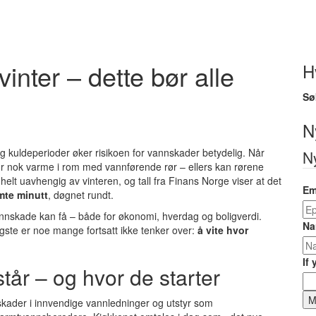
inter – dette bør alle
H
Sø
N
 og kuldeperioder øker risikoen for vannskader betydelig. Når
N
for nok varme i rom med vannførende rør – ellers kan rørene
lt uavhengig av vinteren, og tall fra Finans Norge viser at det
Em
mte minutt
, døgnet rundt.
nnskade kan få – både for økonomi, hverdag og boligverdi.
Na
igste er noe mange fortsatt ikke tenker over:
å vite hvor
If
år – og hvor de starter
M
nskader i innvendige vannledninger og utstyr som