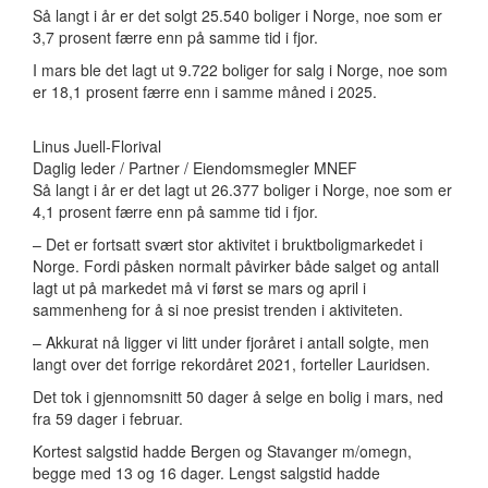
Så langt i år er det solgt 25.540 boliger i Norge, noe som er
3,7 prosent færre enn på samme tid i fjor.
I mars ble det lagt ut 9.722 boliger for salg i Norge, noe som
er 18,1 prosent færre enn i samme måned i 2025.
Linus Juell-Florival
Daglig leder / Partner / Eiendomsmegler MNEF
Så langt i år er det lagt ut 26.377 boliger i Norge, noe som er
4,1 prosent færre enn på samme tid i fjor.
– Det er fortsatt svært stor aktivitet i bruktboligmarkedet i
Norge. Fordi påsken normalt påvirker både salget og antall
lagt ut på markedet må vi først se mars og april i
sammenheng for å si noe presist trenden i aktiviteten.
– Akkurat nå ligger vi litt under fjoråret i antall solgte, men
langt over det forrige rekordåret 2021, forteller Lauridsen.
Det tok i gjennomsnitt 50 dager å selge en bolig i mars, ned
fra 59 dager i februar.
Kortest salgstid hadde Bergen og Stavanger m/omegn,
begge med 13 og 16 dager. Lengst salgstid hadde