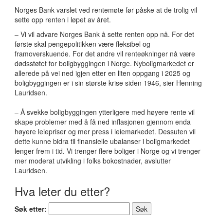
Norges Bank varslet ved rentemøte før påske at de trolig vil
sette opp renten i løpet av året.
– Vi vil advare Norges Bank å sette renten opp nå. For det
første skal pengepolitikken være fleksibel og
framoverskuende. For det andre vil renteøkninger nå være
dødsstøtet for boligbyggingen i Norge. Nyboligmarkedet er
allerede på vei ned igjen etter en liten oppgang i 2025 og
boligbyggingen er i sin største krise siden 1946, sier Henning
Lauridsen.
– Å svekke boligbyggingen ytterligere med høyere rente vil
skape problemer med å få ned inflasjonen gjennom enda
høyere leiepriser og mer press i leiemarkedet. Dessuten vil
dette kunne bidra til finansielle ubalanser i boligmarkedet
lenger frem i tid. Vi trenger flere boliger i Norge og vi trenger
mer moderat utvikling i folks bokostnader, avslutter
Lauridsen.
Hva leter du etter?
Søk etter: