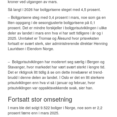
kroner ved utgangen av mars.
Så langt i 2026 har boligprisene steget med 4,5 prosent.
– Boligprisene steg med 0,4 prosent i mars, noe som ga en
liten oppgang i de sesongjusterte boligprisene på 0,1
prosent. Det er mindre forskjeller i boligprisutviklingen i ulike
deler av landet i mars enn hva vi har sett tidligere i år og i
2025. Unntaket er Tromsø og Ålesund hvor prisveksten
fortsatt er svært sterk, sier administrerende direktør Henning
Lauridsen i Eiendom Norge.
– Boligprisutviklingen har moderert seg særlig i Bergen og
Stavanger, hvor markedet har vært svært sterkt i lengre tid.
Det er riktignok litt tidlig å se om dette innebærer et trend-
brudd i denne delen av landet. I Oslo er det en litt sterkere
prisutviklingen enn hva vi så i januar og februar, hvor
prisutviklingen var oppsiktsvekkende svak, sier han.
Fortsatt stor omsetning
I mars ble det solgt 9.522 boliger i Norge, noe som er 2,2
prosent færre enn i mars 2025.