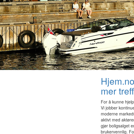
Hjem.no 
mer tref
For å kunne hjelpe
Vi jobber kontinu
moderne markedsf
aktivt med aktør
gjør boligsalget 
brukervennlig. Fo