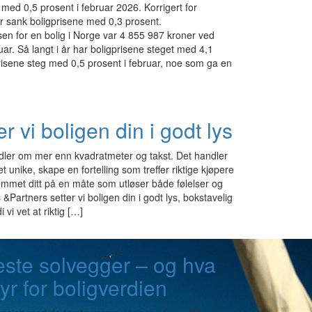
 med 0,5 prosent i februar 2026. Korrigert for
r sank boligprisene med 0,3 prosent.
en for en bolig i Norge var 4 855 987 kroner ved
ar. Så langt i år har boligprisene steget med 4,1
risene steg med 0,5 prosent i februar, noe som ga en
er vi boligen din i godt lys
dler om mer enn kvadratmeter og takst. Det handler
t unike, skape en fortelling som treffer riktige kjøpere
mmet ditt på en måte som utløser både følelser og
Partners setter vi boligen din i godt lys, bokstavelig
i vi vet at riktig […]
este solvegger – og hva
tyr for boligverdien