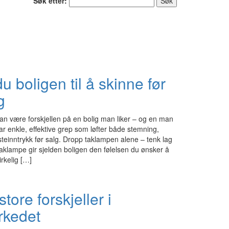
Søk etter:
du boligen til å skinne før
g
kan være forskjellen på en bolig man liker – og en man
par enkle, effektive grep som løfter både stemning,
steinntrykk før salg. Dropp taklampen alene – tenk lag
taklampe gir sjelden boligen den følelsen du ønsker å
rkelig […]
store forskjeller i
rkedet