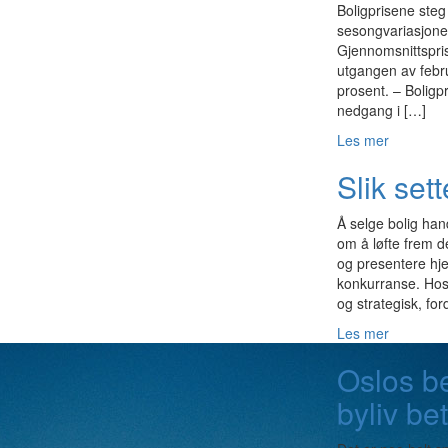
Boligprisene steg
sesongvariasjone
Gjennomsnittspris
utgangen av febru
prosent. – Boligp
nedgang i […]
Les mer
Slik sett
Å selge bolig han
om å løfte frem de
og presentere hje
konkurranse. Hos &
og strategisk, ford
Les mer
Oslos b
byliv be