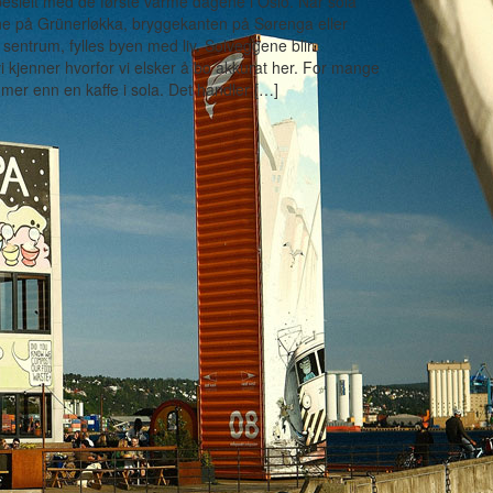
pesielt med de første varme dagene i Oslo. Når sola
ne på Grünerløkka, bryggekanten på Sørenga eller
 sentrum, fylles byen med liv. Solveggene blir
i kjenner hvorfor vi elsker å bo akkurat her. For mange
mer enn en kaffe i sola. Det handler […]