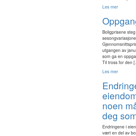
Les mer
Oppgang 
Boligprisene steg
sesongvariasjoner
Gjennomsnittspris
utgangen av janua
som ga en oppgan
Til tross for den 
Les mer
Endring
eiendom
noen mån
deg so
Endringene i eien
vært en del av bo