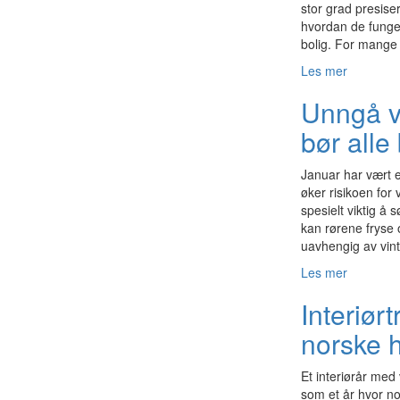
stor grad presiser
hvordan de funger
bolig. For mange 
Les mer
Unngå va
bør alle 
Januar har vært e
øker risikoen for
spesielt viktig å
kan rørene fryse
uavhengig av vint
Les mer
Interiør
norske 
Et interiørår med
som et år hvor n