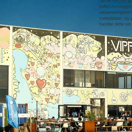
Det er noe helt s
treffer murvegge
uteserveringene i
møteplasser, og v
handler dette om 
Les mer