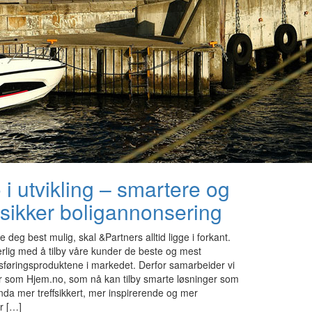
i utvikling – smartere og
fsikker boligannonsering
 deg best mulig, skal &Partners alltid ligge i forkant.
erlig med å tilby våre kunder de beste og mest
øringsproduktene i markedet. Derfor samarbeider vi
er som Hjem.no, som nå kan tilby smarte løsninger som
enda mer treffsikkert, mer inspirerende og mer
r […]