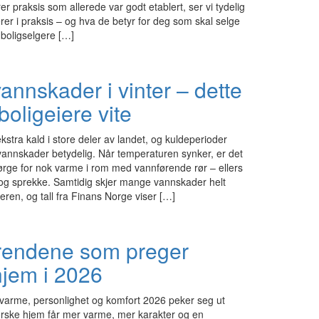
er praksis som allerede var godt etablert, ser vi tydelig
er i praksis – og hva de betyr for deg som skal selge
boligselgere […]
nnskader i vinter – dette
boligeiere vite
kstra kald i store deler av landet, og kuldeperioder
 vannskader betydelig. Når temperaturen synker, er det
 sørge for nok varme i rom med vannførende rør – ellers
 og sprekke. Samtidig skjer mange vannskader helt
eren, og tall fra Finans Norge viser […]
trendene som preger
hjem i 2026
 varme, personlighet og komfort 2026 peker seg ut
orske hjem får mer varme, mer karakter og en