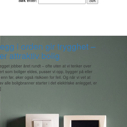
Søk etter:
legg i orden gir trygghet –
r attraktiv bolig
egget jobber året rundt – ofte uten at vi tenker over
ert som boliger eldes, pusser vi opp, bygger på eller
nn før, øker også risikoen for feil. Og når vi vet at
v alle boligbranner starter i det elektriske anlegget, er
]