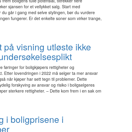
du frem boligens fulle potensial, tiltrekker flere
ker sjansen for et vellykket salg. Start med
 du går i gang med selve stylingen, bør du vurdere
ngen fungerer. Er det enkelte soner som virker trange,
 på visning utløste ikke
undersøkelsesplikt
e føringer for boligkjøpers rettigheter og
t. Etter lovendringen i 2022 må selger ta mer ansvar
 også når kjøper har sett tegn til problemer. Dette
delig forskyving av ansvar og risiko i boligselgeres
jøper sterkere rettigheter. – Dette kom frem i en sak om
i boligprisene i
er