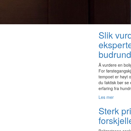
Slik vur
eksperte
budrun
Å vurdere en boli
For førstegangsk
tempoet er høyt o
du faktisk bør se 
erfaring fra hund
Les mer
Sterk pr
forskjell