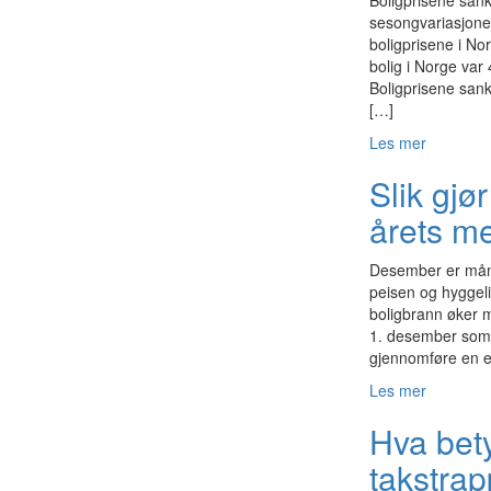
Boligprisene sank
sesongvariasjoner
boligprisene i No
bolig i Norge va
Boligprisene san
[…]
Les mer
Slik gjø
årets m
Desember er måne
peisen og hyggelig
boligbrann øker m
1. desember som e
gjennomføre en e
Les mer
Hva bety
takstra