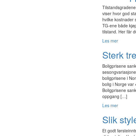
Tilstandsgradene 
viser hvor god st
hvilke kostnader
TG-ene både kjøpe
tilstand. Her får 
Les mer
Sterk tr
Boligprisene sank
sesongvariasjoner
boligprisene i No
bolig i Norge var
Boligprisene san
oppgang […]
Les mer
Slik sty
Et godt førsteinn