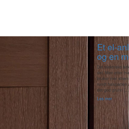
Et el‑an
og en me
Det elektriske anl
det. Men etter hv
bruker mer strøm e
rundt halvparten a
det god grunn […
Les mer