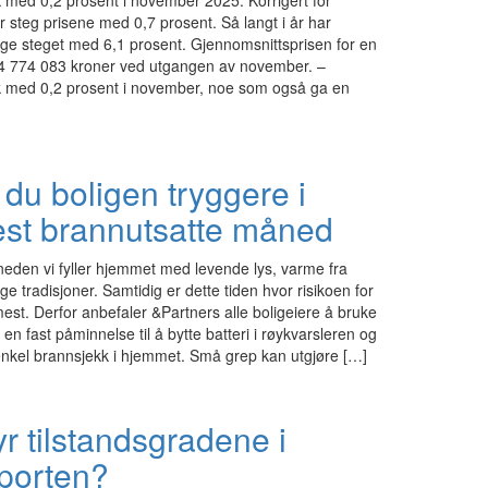
 med 0,2 prosent i november 2025. Korrigert for
 steg prisene med 0,7 prosent. Så langt i år har
rge steget med 6,1 prosent. Gjennomsnittsprisen for en
r 4 774 083 kroner ved utgangen av november. –
k med 0,2 prosent i november, noe som også ga en
r du boligen tryggere i
est brannutsatte måned
den vi fyller hjemmet med levende lys, varme fra
e tradisjoner. Samtidig er dette tiden hvor risikoen for
est. Derfor anbefaler &Partners alle boligeiere å bruke
n fast påminnelse til å bytte batteri i røykvarsleren og
nkel brannsjekk i hjemmet. Små grep kan utgjøre […]
r tilstandsgradene i
pporten?