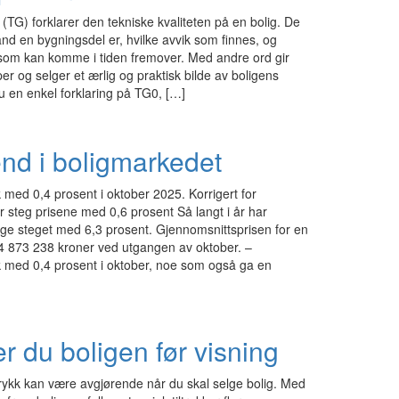
(TG) forklarer den tekniske kvaliteten på en bolig. De
and en bygningsdel er, hvilke avvik som finnes, og
 som kan komme i tiden fremover. Med andre ord gir
r og selger et ærlig og praktisk bilde av boligens
du en enkel forklaring på TG0, […]
end i boligmarkedet
 med 0,4 prosent i oktober 2025. Korrigert for
 steg prisene med 0,6 prosent Så langt i år har
rge steget med 6,3 prosent. Gjennomsnittsprisen for en
 4 873 238 kroner ved utgangen av oktober. –
k med 0,4 prosent i oktober, noe som også ga en
ler du boligen før visning
trykk kan være avgjørende når du skal selge bolig. Med