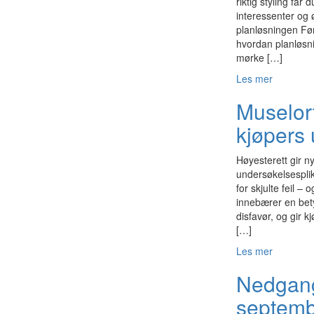
riktig styling får 
interessenter og ø
planløsningen Før
hvordan planløsni
mørke […]
Les mer
Muselort
kjøpers 
Høyesterett gir ny
undersøkelsesplik
for skjulte feil –
innebærer en bety
disfavør, og gir k
[…]
Les mer
Nedgang 
septemb