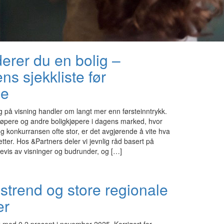
derer du en bolig –
ns sjekkliste før
de
g på visning handler om langt mer enn førsteinntrykk.
jøpere og andre boligkjøpere i dagens marked, hvor
g konkurransen ofte stor, er det avgjørende å vite hva
etter. Hos &Partners deler vi jevnlig råd basert på
revis av visninger og budrunder, og […]
istrend og store regionale
er