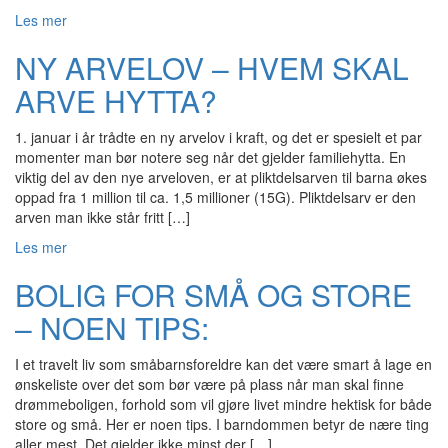
Les mer
NY ARVELOV – HVEM SKAL
ARVE HYTTA?
1. januar i år trådte en ny arvelov i kraft, og det er spesielt et par
momenter man bør notere seg når det gjelder familiehytta. En
viktig del av den nye arveloven, er at pliktdelsarven til barna økes
oppad fra 1 million til ca. 1,5 millioner (15G). Pliktdelsarv er den
arven man ikke står fritt […]
Les mer
BOLIG FOR SMÅ OG STORE
– NOEN TIPS:
I et travelt liv som småbarnsforeldre kan det være smart å lage en
ønskeliste over det som bør være på plass når man skal finne
drømmeboligen, forhold som vil gjøre livet mindre hektisk for både
store og små. Her er noen tips. I barndommen betyr de nære ting
aller mest. Det gjelder ikke minst der […]