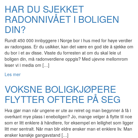
HAR DU SJEKKET
RADONNIVÅET I BOLIGEN
DIN?
Rundt 450 000 innbyggere i Norge bor i hus med for høye verdier
av radongass. Er du usikker, kan det være en god ide å sjekke om
du bor i et av disse. Visste du forresten at om du skal leie ut
boligen din, må radonverdiene oppgis? Med ujevne mellomrom
leser vi i media om […]
Les mer
VOKSNE BOLIGKJØPERE
FLYTTER OFTERE PÅ SEG
Hva gjør man når ungene er ute av reiret og man begynner å få i
overkant mye plass i eneboligen? Jo, mange velger å flytte til noe
som er litt enklere å håndtere, for eksempel en leilighet som ligger
litt mer sentralt. Når man blir eldre ønsker man et enklere liv. Man
ønsker kanskje gangavstand […]